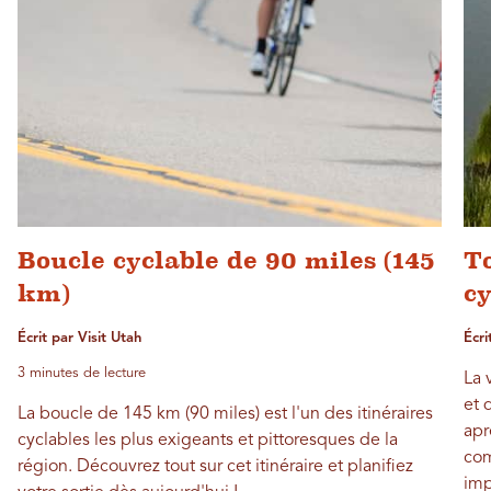
Boucle cyclable de 90 miles (145
T
km)
cy
Écrit par Visit Utah
Écri
3 minutes de lecture
La 
et 
La boucle de 145 km (90 miles) est l'un des itinéraires
apr
cyclables les plus exigeants et pittoresques de la
com
région. Découvrez tout sur cet itinéraire et planifiez
imp