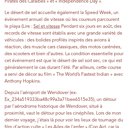
Pirates des Caraïbes » et « Independence Day ».
Le désert de sel accueille également la Speed ​​Week, un
événement annuel de vitesse où les coureurs parcourent
le playa (Lire :
Sel et vitesse
Pendant six jours en août, des
records de vitesse sont établis avec une grande variété de
véhicules : des bolides profilés inspirés des avions à
réaction, des muscle cars classiques, des motos carénées,
des scooters et bien d’autres. La condition essentielle pour
cet événement est que le désert de sel soit sec, ce qui est
généralement le cas durant l’été. Par ailleurs, cette course
a servi de décor au film « The World’s Fastest Indian » avec
Anthony Hopkins.
Depuis l'aéroport de Wendover (ex-
Ex_234a519333ba48c99a3a71bee6515e35), un détour
par l'aérodrome historique de Wendover, situé à
proximité, vaut le détour pour les cinéphiles. Lors de mon
dernier voyage, j'étais là pour voir les lieux de tournage du
film d'action culte « Les Ailes de l'enfer » (Con Air), car la