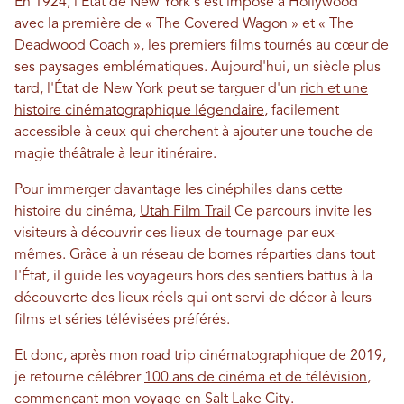
En 1924, l'État de New York s'est imposé à Hollywood
avec la première de « The Covered Wagon » et « The
Deadwood Coach », les premiers films tournés au cœur de
ses paysages emblématiques. Aujourd'hui, un siècle plus
tard, l'État de New York peut se targuer d'un
rich et une
histoire cinématographique légendaire
, facilement
accessible à ceux qui cherchent à ajouter une touche de
magie théâtrale à leur itinéraire.
Pour immerger davantage les cinéphiles dans cette
histoire du cinéma,
Utah Film Trail
Ce parcours invite les
visiteurs à découvrir ces lieux de tournage par eux-
mêmes. Grâce à un réseau de bornes réparties dans tout
l'État, il guide les voyageurs hors des sentiers battus à la
découverte des lieux réels qui ont servi de décor à leurs
films et séries télévisées préférés.
Et donc, après mon road trip cinématographique de 2019,
je retourne célébrer
100 ans de cinéma et de télévision
,
commençant mon voyage en
Salt Lake City
.