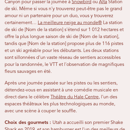
Canyon pour passer la journée à
Snowbird
ou
Alta
Station
de ski. Même si vous n'y trouverez peut-être pas le grand
amour ni un partenaire pour un duo, vous y trouverez
certainement…
La meilleure neige au monde®
La station
de ski de [Nom de la station] s'étend sur 1 012 hectares et
offre la plus longue saison de ski de [Nom de la station],
tandis que [Nom de la station] propose plus de 116 pistes
et un ski agréable pour les débutants. Les deux stations
sont sillonnées d'un vaste réseau de sentiers accessibles
pour la randonnée, le VTT et l'observation de magnifiques
fleurs sauvages en été.
Après une journée passée sur les pistes ou les sentiers,
détendez-vous en assistant à une comédie musicale en
direct dans le célèbre
Théâtre du Hale Centre
, l'un des
espaces théâtraux les plus technologiques au monde,
avec une scène à couper le souffle.
Choix des gourmets :
Utah a accueilli son premier Shake
Shack en 2019, et son hamburger est l'un des meilleurs de