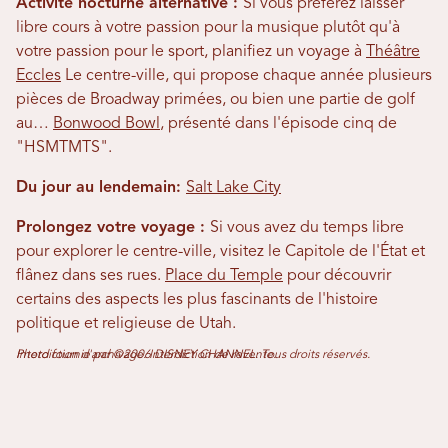
Activité nocturne alternative :
Si vous préférez laisser
libre cours à votre passion pour la musique plutôt qu'à
votre passion pour le sport, planifiez un voyage à
Théâtre
Eccles
Le centre-ville, qui propose chaque année plusieurs
pièces de Broadway primées, ou bien une partie de golf
au…
Bonwood Bowl
, présenté dans l'épisode cinq de
"HSMTMTS".
Du jour au lendemain:
Salt Lake City
Prolongez votre voyage :
Si vous avez du temps libre
pour explorer le centre-ville, visitez le Capitole de l'État et
flânez dans ses rues.
Place du Temple
pour découvrir
certains des aspects les plus fascinants de l'histoire
politique et religieuse de Utah.
Photo fournie par ©2006 DISNEY CHANNEL. Tous droits réservés. Interdiction d'archivage. Interdiction de revente.