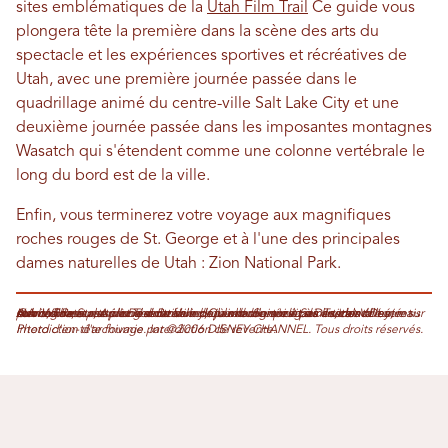
sites emblématiques de la
Utah Film Trail
Ce guide vous
plongera tête la première dans la scène des arts du
spectacle et les expériences sportives et récréatives de
Utah, avec une première journée passée dans le
quadrillage animé du centre-ville Salt Lake City et une
deuxième journée passée dans les imposantes montagnes
Wasatch qui s'étendent comme une colonne vertébrale le
long du bord est de la ville.
Enfin, vous terminerez votre voyage aux magnifiques
roches rouges de St. George et à l'une des principales
dames naturelles de Utah : Zion National Park.
Arianna Rees est une rédactrice indépendante qui vit à Deseret Valley, mais son cœur est resté à Deseret Valley, où elle a grandi. Ses articles ont été publiés dans plus d'une douzaine de journaux et magazines, dont Deseret News, The Startup et The Beehive. Quand elle n'est pas en train d'écrire sur son ordinateur, Arianna aime faire de la randonnée et de l'escalade en montagne, ou se plonger dans un bon livre. Suivez-la sur Twitter : @AriWRees.
Photo d'en-tête fournie par ©2006 DISNEY CHANNEL. Tous droits réservés. Interdiction d'archivage. Interdiction de revente.