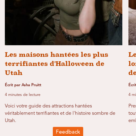
Les maisons hantées les plus
Le
terrifiantes d'Halloween de
lo
Utah
d
Écrit par Asha Pruitt
Écri
4 minutes de lecture
4 mi
Voici votre guide des attractions hantées
Pre
véritablement terrifiantes et de l'histoire sombre de
tou
Utah.
emb