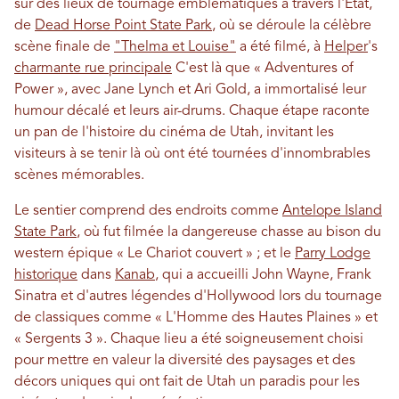
sur des lieux de tournage emblématiques à travers l'État,
de
Dead Horse Point State Park
, où se déroule la célèbre
scène finale de
"Thelma et Louise"
a été filmé, à
Helper
's
charmante rue principale
C'est là que « Adventures of
Power », avec Jane Lynch et Ari Gold, a immortalisé leur
humour décalé et leurs air-drums. Chaque étape raconte
un pan de l'histoire du cinéma de Utah, invitant les
visiteurs à se tenir là où ont été tournées d'innombrables
scènes mémorables.
Le sentier comprend des endroits comme
Antelope Island
State Park
, où fut filmée la dangereuse chasse au bison du
western épique « Le Chariot couvert » ; et le
Parry Lodge
historique
dans
Kanab
, qui a accueilli John Wayne, Frank
Sinatra et d'autres légendes d'Hollywood lors du tournage
de classiques comme « L'Homme des Hautes Plaines » et
« Sergents 3 ». Chaque lieu a été soigneusement choisi
pour mettre en valeur la diversité des paysages et des
décors uniques qui ont fait de Utah un paradis pour les