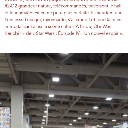
R2-D2 grandeur nature, télécommandés, traversent le hall,
et leur arrivée est on ne peut plus parfaite. Ils heurtent une
Princesse Leia qui, rayonnante, s'accroupit et tend la main,
immortalisant ainsi la scène culte « À l'aide, Obi-Wan
Kenobi ! » de « Star Wars : Épisode IV – Un nouvel espoir ».