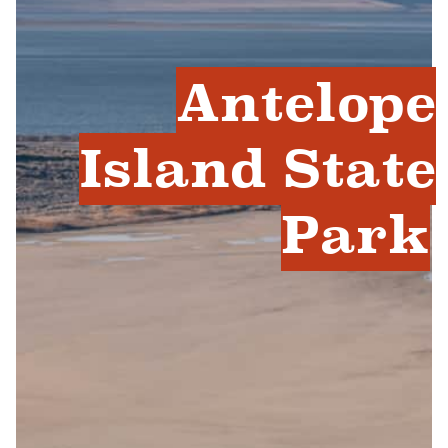
Antelope
Island State
Park