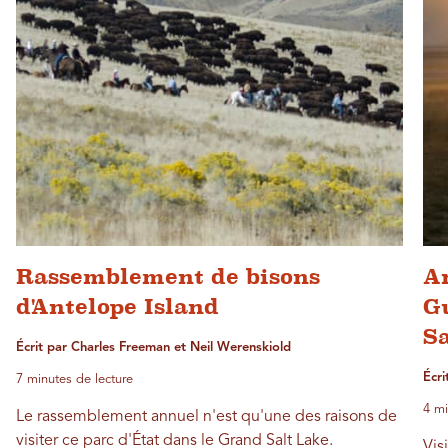
Rassemblement de bisons
An
d'Antelope Island
G
S
Écrit par Charles Freeman et Neil Werenskiold
Écri
7 minutes de lecture
4 mi
Le rassemblement annuel n'est qu'une des raisons de
visiter ce parc d'État dans le Grand Salt Lake.
Vis