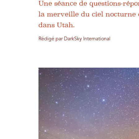
Une séance de questions-répo
la merveille du ciel nocturne 
dans Utah.
Rédigé par DarkSky International