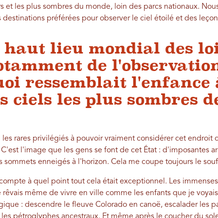
urs et les plus sombres du monde, loin des parcs nationaux. Nou
s destinations préférées pour observer le ciel étoilé et des leçons
 haut lieu mondial des loi
notamment de l'observatio
quoi ressemblait l'enfance
s ciels les plus sombres d
mi les rares privilégiés à pouvoir vraiment considérer cet endr
 C'est l'image que les gens se font de cet État : d'imposantes 
s sommets enneigés à l'horizon. Cela me coupe toujours le souf
compte à quel point tout cela était exceptionnel. Les immenses 
 rêvais même de vivre en ville comme les enfants que je voyais à
agique : descendre le fleuve Colorado en canoë, escalader les p
e les pétroglyphes ancestraux. Et même après le coucher du solei