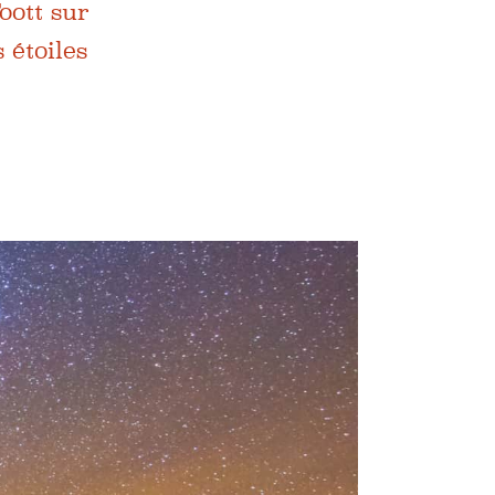
oott sur
 étoiles