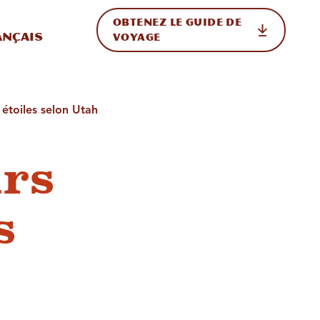
OBTENEZ LE GUIDE DE
ur le site
ler vers l'international
ançais
VOYAGE
 étoiles selon Utah
urs
s