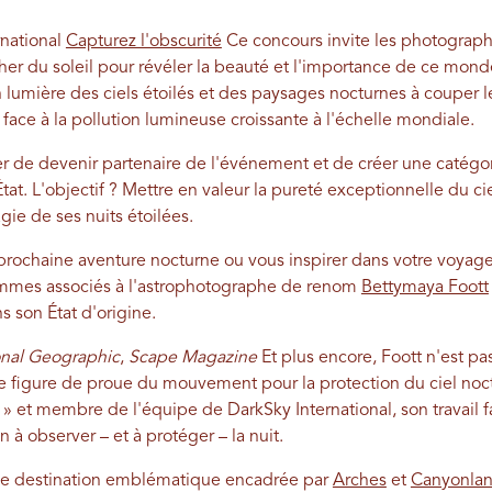
national
Capturez l'obscurité
Ce concours invite les photograp
cher du soleil pour révéler la beauté et l'importance de ce mond
 lumière des ciels étoilés et des paysages nocturnes à couper le 
ace à la pollution lumineuse croissante à l'échelle mondiale.
ier de devenir partenaire de l'événement et de créer une catégor
tat. L'objectif ? Mettre en valeur la pureté exceptionnelle du ci
agie de ses nuits étoilées.
prochaine aventure nocturne ou vous inspirer dans votre voyage
ommes associés à l'astrophotographe de renom
Bettymaya Foott
s son État d'origine.
nal Geographic
,
Scape Magazine
Et plus encore, Foott n'est pa
une figure de proue du mouvement pour la protection du ciel noc
 » et membre de l'équipe de DarkSky International, son travail fait
n à observer – et à protéger – la nuit.
ne destination emblématique encadrée par
Arches
et
Canyonla