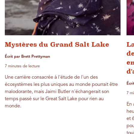
Mystères du Grand Salt Lake
La
de
Écrit par Brett Prettyman
e
7 minutes de lecture
d'
Une carrière consacrée à l'étude de l'un des
Écri
écosystèmes les plus uniques au monde pourrait être
malodorante, mais Jaimi Butler n'échangerait son
7 mi
temps passé sur le Great Salt Lake pour rien au
En 
monde.
heu
et 
pou
tou