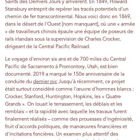
Saints des Derniers Jours y arrivèrent. En 1849, Howard
Stansbury entreprit de repérer les tracés potentiels d'un
chemin de fer transcontinental. Nous voici donc en 1869,
dans le désert de l'Ouest [nom manquant], où une « armée
» de travailleurs chinois épaule une équipe de poseurs de
rails irlandais sous la supervision de Charles Crocker,
dirigeant de la Central Pacific Railroad.
Le voyage d'environ six ans et de 700 miles du Central
Pacific de Sacramento à Promontory, Utah, est bien
documenté. 2019 a marqué le 150e anniversaire de la
conduite du
dernier pic
Jusqu'à récemment, ce projet
était surtout considéré comme l'œuvre d'hommes blancs :
Crocker, Stanford, Huntington, Hopkins, les « Quatre
Grands ». On louait le terrassement, les déblais et les
remblais – et la rapidité avec laquelle les travaux furent
finalement réalisés – comme des prouesses d'ingéniosité,
fruit d'accords politiques, de manœuvres financières et
d'incitations foncières. Un examen plus attentif des