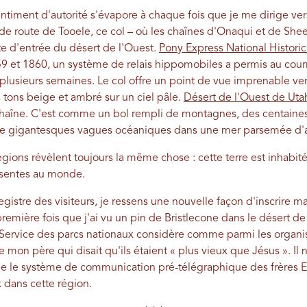
ment d'autorité s'évapore à chaque fois que je me dirige vers
de route de Tooele, ce col – où les chaînes d'Onaqui et de She
rte d'entrée du désert de l'Ouest.
Pony Express National Historic 
9 et 1860, un système de relais hippomobiles a permis au courri
plusieurs semaines. Le col offre un point de vue imprenable vers
tons beige et ambré sur un ciel pâle.
Désert de l'Ouest de Uta
 chaîne. C'est comme un bol rempli de montagnes, des centaine
de gigantesques vagues océaniques dans une mer parsemée d'
gions révèlent toujours la même chose : cette terre est inhabité
ésentes au monde.
gistre des visiteurs, je ressens une nouvelle façon d'inscrire ma 
emière fois que j'ai vu un pin de Bristlecone dans le désert de 
Service des parcs nationaux considère comme parmi les organis
on père qui disait qu'ils étaient « plus vieux que Jésus ». Il n
 le système de communication pré-télégraphique des frères Eg
dans cette région.