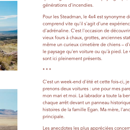
générations d'incendies.
Pour les Steadman, le 4x4 est synonyme d
comprend vite qu'il s'agit d'une expérien
d'adrénaline. C'est l'occasion de découvr
vieux fours à chaux, grottes, anciennes st
même un curieux cimetière de chiens – d'
le paysage qu'en voiture ou qu'à pied. Le v
sont ici pleinement présents.
* * *
C'est un week-end d'été et cette fois-ci, j
prenons deux voitures : une pour mes parent
mon mari et moi. La labrador a toute la be
chaque arrêt devant un panneau historiq
histoires de la famille Egan. Ma mère, l'anc
principale.
Les anecdotes les plus appréciées concerne