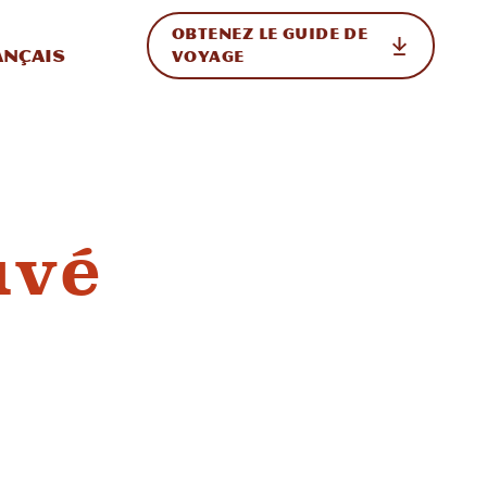
OBTENEZ LE GUIDE DE
ur le site
ler vers l'international
ançais
VOYAGE
uvé