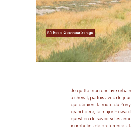
Rosie Gochnour Serago
Je quitte mon enclave urbain
à cheval, parfois avec de je
qui géraient la route du Pony 
grand-père, le major Howard 
question de savoir si les an
« orphelins de préférence » f