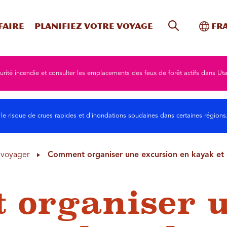
Recherche s
Bascu
faire
Planifiez votre voyage
Fr
curité incendie et consulter les emplacements des feux de forêt actifs dans Ut
 le risque de crues rapides et d'inondations soudaines dans certaines région
à voyager
Comment organiser une excursion en kayak et
 organiser 