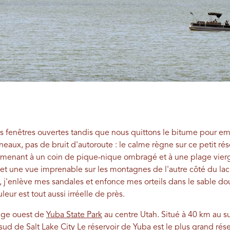
les fenêtres ouvertes tandis que nous quittons le bitume pour e
neaux, pas de bruit d'autoroute : le calme règne sur ce petit ré
 menant à un coin de pique-nique ombragé et à une plage vierg
t une vue imprenable sur les montagnes de l'autre côté du lac. 
e, j'enlève mes sandales et enfonce mes orteils dans le sable do
leur est tout aussi irréelle de près.
lage ouest de
Yuba State Park
au centre Utah. Situé à 40 km au s
u sud de
Salt Lake City
Le réservoir de Yuba est le plus grand réser