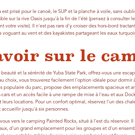
 est prisé pour le canoë, le SUP et la planche à voile, sans oubli
le sur la rive Oasis jusqu'à la fin de l'été (pensez à consulter 
t votre visite). Il n'est pas rare d'y croiser des hors-bord tract
rs voguant au vent et des kayakistes partageant les eaux turquoi
avoir sur le ca
 beauté et la sérénité de Yuba State Park, offrez-vous une esc
 choix, vous trouverez facilement l'option idéale pour dormir à
plus populaire du parc, propose des emplacements spacieux et ar
rs et un accès facile à une rampe de mise à l'eau et aux Docks
leurs locations. Pour un confort optimal, réservez l'un des chale
ccueillir jusqu'à six personnes.
-vous vers le camping Painted Rocks, situé à l'est du réservoir. 
teaux, d'un grand emplacement pour les groupes et d'un ense