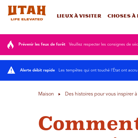
Lieux à visiter
Choses à 
Skip to content
Prévenir les feux de forêt
Veuillez respecter les consignes de sé
Alerte débit rapide
Les tempêtes qui ont touché l'État ont accru
Maison
Des histoires pour vous inspirer 
Comment