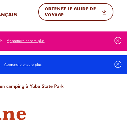
OBTENEZ LE GUIDE DE
ur le site
ler vers l'international
ançais
VOYAGE
ah.
Apprendre encore plus
s.
Apprendre encore plus
 en camping à Yuba State Park
une