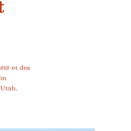
t
été et des
ion
 Utah.