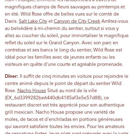
nom l'indique, emmène les randonneurs à travers de
magnifiques champs de fleurs sauvages au printemps et
en été. Wild Rose offre de belles vues sur le comté de
Davis.
Salt Lake City
et
Canyon de City Creek
Arrêtez-vous
au belvédère à mi-chemin du sentier, surtout si vous y
allez au coucher du soleil, pour immortaliser le magnifique
reflet du soleil sur le Grand Canyon. Avec son parc en
contrebas et ses bancs le long du sentier, Wild Rose est
idéal pour les familles avec de jeunes enfants ou les
visiteurs en quête d'une courte et agréable promenade.
Dîner:
Il suffit de cinq minutes en voiture pour rejoindre le
centre animé depuis le point de départ du sentier Wild
Rose.
Nacho House
Situé au nord de la ville
(EX_6d3399282be6440db4185af3e5e57d88), ce
restaurant discret est très apprécié pour son authentique
grill mexicain. Nacho House propose une variété de
moles, de tacos et d'enchiladas en portions généreuses
qui sauront satisfaire toutes les envies. Pour les amateurs