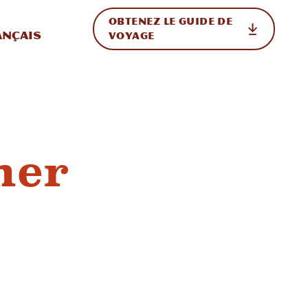
OBTENEZ LE GUIDE DE
ur le site
ler vers l'international
ançais
VOYAGE
ner