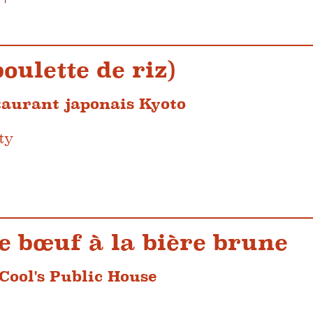
boulette de riz)
taurant japonais Kyoto
ty
e bœuf à la bière brune
Cool's Public House