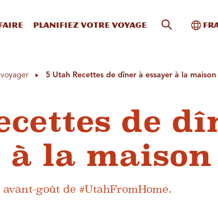
Recherche s
Bascu
faire
Planifiez votre voyage
Fr
à voyager
5 Utah Recettes de dîner à essayer à la maison
ecettes de dî
r à la maison
un avant-goût de #UtahFromHome.