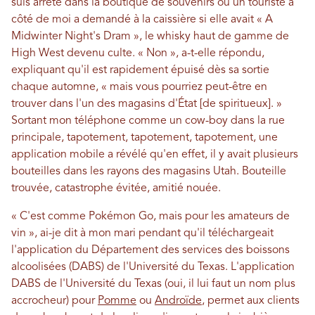
suis arrêté dans la boutique de souvenirs où un touriste à
côté de moi a demandé à la caissière si elle avait « A
Midwinter Night's Dram », le whisky haut de gamme de
High West devenu culte. « Non », a-t-elle répondu,
expliquant qu'il est rapidement épuisé dès sa sortie
chaque automne, « mais vous pourriez peut-être en
trouver dans l'un des magasins d'État [de spiritueux]. »
Sortant mon téléphone comme un cow-boy dans la rue
principale, tapotement, tapotement, tapotement, une
application mobile a révélé qu'en effet, il y avait plusieurs
bouteilles dans les rayons des magasins Utah. Bouteille
trouvée, catastrophe évitée, amitié nouée.
« C'est comme Pokémon Go, mais pour les amateurs de
vin », ai-je dit à mon mari pendant qu'il téléchargeait
l'application du Département des services des boissons
alcoolisées (DABS) de l'Université du Texas. L'application
DABS de l'Université du Texas (oui, il lui faut un nom plus
accrocheur) pour
Pomme
ou
Androïde
, permet aux clients