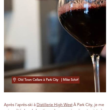
Old Town Cellars à Park City
| Mike Schirf
Après l'après-ski à
Distillerie High West
À Park City, je me