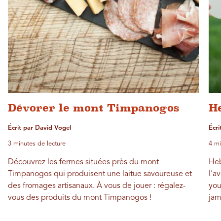
Dévorer le mont Timpanogos
H
Écrit par David Vogel
Écri
3 minutes de lecture
4 mi
Découvrez les fermes situées près du mont
Heb
Timpanogos qui produisent une laitue savoureuse et
l'a
des fromages artisanaux. À vous de jouer : régalez-
you
vous des produits du mont Timpanogos !
jam