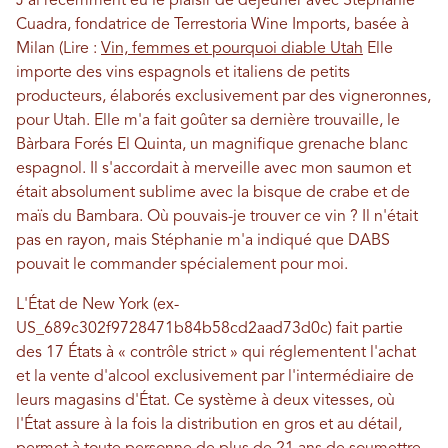
J'ai récemment eu le plaisir de déjeuner avec Stephanie
Cuadra, fondatrice de Terrestoria Wine Imports, basée à
Milan (Lire :
Vin, femmes et pourquoi diable Utah
Elle
importe des vins espagnols et italiens de petits
producteurs, élaborés exclusivement par des vigneronnes,
pour Utah. Elle m'a fait goûter sa dernière trouvaille, le
Bàrbara Forés El Quinta, un magnifique grenache blanc
espagnol. Il s'accordait à merveille avec mon saumon et
était absolument sublime avec la bisque de crabe et de
maïs du Bambara. Où pouvais-je trouver ce vin ? Il n'était
pas en rayon, mais Stéphanie m'a indiqué que DABS
pouvait le commander spécialement pour moi.
L'État de New York (ex-
US_689c302f9728471b84b58cd2aad73d0c) fait partie
des 17 États à « contrôle strict » qui réglementent l'achat
et la vente d'alcool exclusivement par l'intermédiaire de
leurs magasins d'État. Ce système à deux vitesses, où
l'État assure à la fois la distribution en gros et au détail,