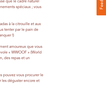
use que le cadre naturel
événements spéciaux ; vous
das à la citrouille et aux
s tenter par le pain de
anquer !)
llement amoureux que vous
énévole « WWOOF » (World
n, des repas et un
ous pouvez vous procurer le
r les déguster encore et