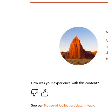
À
M
u
d
e