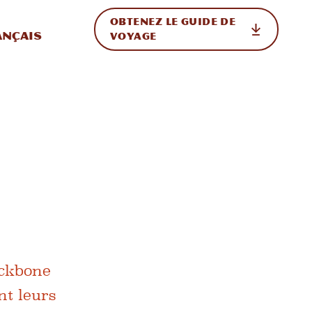
OBTENEZ LE GUIDE DE
ur le site
ler vers l'international
ançais
VOYAGE
ackbone
nt leurs