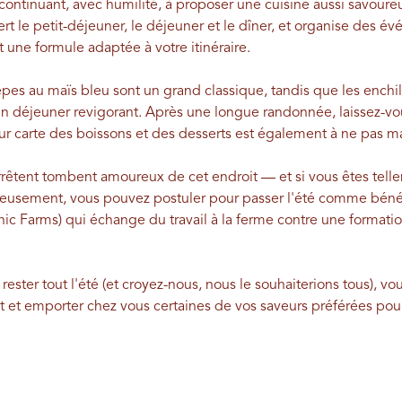
continuant, avec humilité, à proposer une cuisine aussi savoure
ert le petit-déjeuner, le déjeuner et le dîner, et organise des 
une formule adaptée à votre itinéraire.
êpes au maïs bleu sont un grand classique, tandis que les enchila
un déjeuner revigorant. Après une longue randonnée, laissez-vou
eur carte des boissons et des desserts est également à ne pas m
arrêtent tombent amoureux de cet endroit — et si vous êtes te
rieusement, vous pouvez postuler pour passer l'été comme b
c Farms) qui échange du travail à la ferme contre une formatio
ster tout l'été (et croyez-nous, nous le souhaiterions tous), v
nt et emporter chez vous certaines de vos saveurs préférées pou