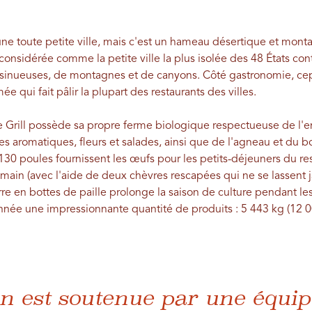
 une toute petite ville, mais c'est un hameau désertique et mon
t considérée comme la petite ville la plus isolée des 48 États co
 sinueuses, de montagnes et de canyons. Côté gastronomie, c
 qui fait pâlir la plupart des restaurants des villes.
e Grill possède sa propre ferme biologique respectueuse de l'
bes aromatiques, fleurs et salades, ainsi que de l'agneau et du 
s 130 poules fournissent les œufs pour les petits-déjeuners du res
 main (avec l'aide de deux chèvres rescapées qui ne se lassent 
rre en bottes de paille prolonge la saison de culture pendant les
née une impressionnante quantité de produits : 5 443 kg (12 00
on est soutenue par une équip