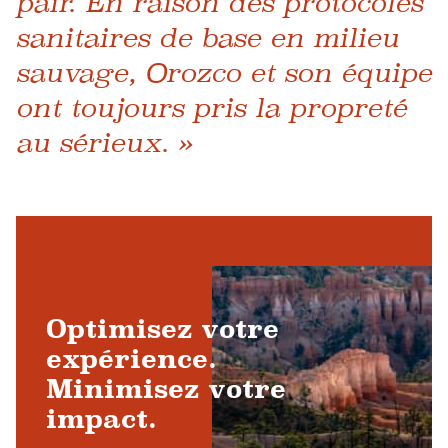
pair. En raison des protocoles
sanitaires de base en milieu
sauvage, Orozco et son équipe
ont toujours pris la propreté
au sérieux. »
Optimisez votre
expérience.
Minimisez votre
impact.