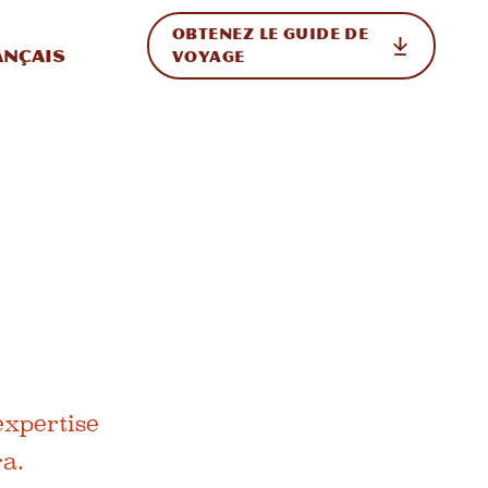
OBTENEZ LE GUIDE DE
ur le site
ler vers l'international
ançais
VOYAGE
expertise
a.