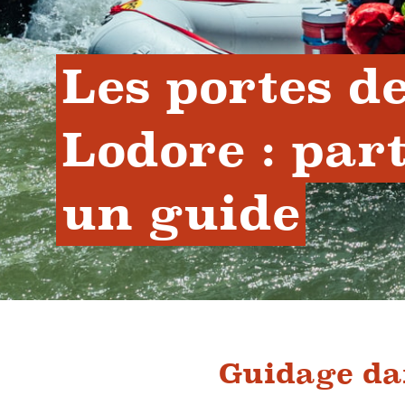
Les portes de
Lodore : part
un guide
Guidage da