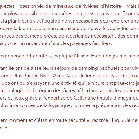
ettes – passionnés de minéraux, de rivières, d'histoire – mais l
air plus accessibles et plus sûres pour tous les niveaux. Experts 
, la planification et l'équipement nécessaires pour explorer une
vrir la faune locale, vous essayer à de nouvelles activités comm
s reculées et inexplorées, dont certaines nécessitent des perm
si porter un regard neuf sur des paysages familiers.
expérience différente », explique Nushin Huq, une journaliste v
famille ont délaissé leurs séjours de camping habituels pour viv
ivière Utah.
Green River
. Avec l'aide de leur guide Tyler de
Expéd
Huqs ont pu s'essayer à une activité qu'ils n'auraient peut-être
t la géologie de la région des Gates of Lodore, appris les rudimen
rs et lieux grâce à l'expertise de Callantine (Inutile d'imaginer
plus à se soucier de la logistique, comme la préparation des rep
ent moment et c'était en toute sécurité », raconte Huq. « Je n
e. »