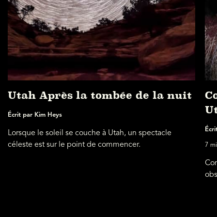
Utah Après la tombée de la nuit
Co
U
Écrit par Kim Heys
Écri
Lorsque le soleil se couche à Utah, un spectacle
céleste est sur le point de commencer.
7 mi
Con
obs