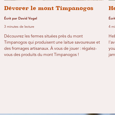
Dévorer le mont Timpanogos
H
Écrit par David Vogel
Écri
3 minutes de lecture
4 mi
Découvrez les fermes situées près du mont
Heb
Timpanogos qui produisent une laitue savoureuse et
l'a
des fromages artisanaux. À vous de jouer : régalez-
you
vous des produits du mont Timpanogos !
jam