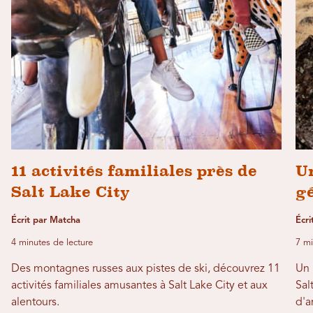
11 activités familiales près de
U
Salt Lake City
g
Écrit par Matcha
Écri
4 minutes de lecture
7 mi
Des montagnes russes aux pistes de ski, découvrez 11
Un 
activités familiales amusantes à Salt Lake City et aux
Sal
alentours.
d'a