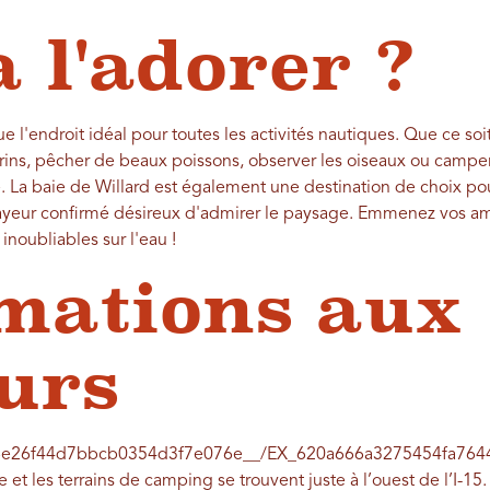
a l'adorer ?
e l'endroit idéal pour toutes les activités nautiques. Que ce so
rins, pêcher de beaux poissons, observer les oiseaux ou camper s
te. La baie de Willard est également une destination de choix p
eur confirmé désireux d'admirer le paysage. Emmenez vos amis 
inoubliables sur l'eau !
mations aux
eurs
df6e26f44d7bbcb0354d3f7e076e__/EX_620a666a3275454fa7644
 et les terrains de camping se trouvent juste à l’ouest de l’I-15.