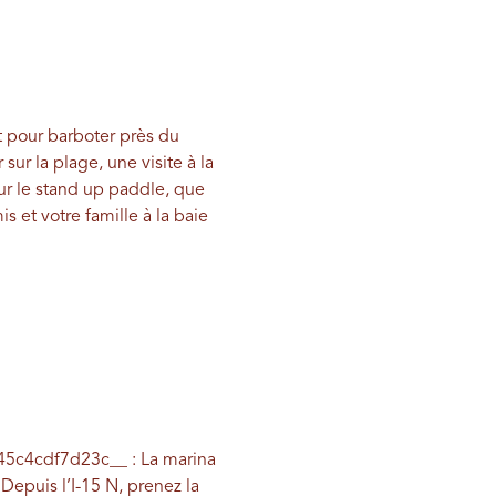
it pour barboter près du
ur la plage, une visite à la
our le stand up paddle, que
et votre famille à la baie
5c4cdf7d23c__ : La marina
 Depuis l’I-15 N, prenez la