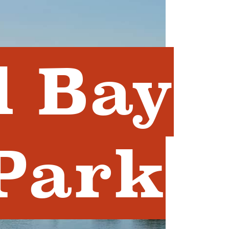
d Bay
 Park