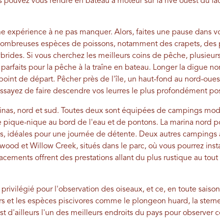
us pouvez vous rendre en bateau à moteur sur la rive ouest du lac
e expérience à ne pas manquer. Alors, faites une pause dans vos
e nombreuses espèces de poissons, notamment des crapets, des p
brides. Si vous cherchez les meilleurs coins de pêche, plusieurs 
arfaits pour la pêche à la traîne en bateau. Longer la digue nord
 point de départ. Pêcher près de l'île, un haut-fond au nord-oues
ssayez de faire descendre vos leurres le plus profondément pos
rinas, nord et sud. Toutes deux sont équipées de campings mo
s de pique-nique au bord de l'eau et de pontons. La marina nord
 idéales pour une journée de détente. Deux autres campings a
nwood et Willow Creek, situés dans le parc, où vous pourrez insta
cements offrent des prestations allant du plus rustique au to
 privilégié pour l'observation des oiseaux, et ce, en toute saiso
rs et les espèces piscivores comme le plongeon huard, la sterne
st d'ailleurs l'un des meilleurs endroits du pays pour observer ce