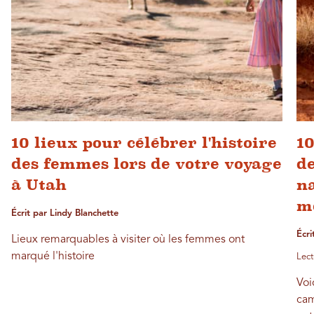
10 lieux pour célébrer l'histoire
10
des femmes lors de votre voyage
de
à Utah
na
m
Écrit par Lindy Blanchette
Écri
Lieux remarquables à visiter où les femmes ont
marqué l'histoire
Lect
Voi
cam