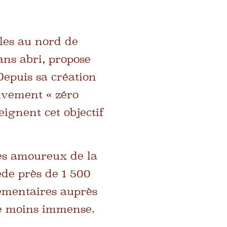
les au nord de
ns abri, propose
Depuis sa création
uvement « zéro
eignent cet objectif
les amoureux de la
ède près de 1 500
lémentaires auprès
le moins immense.