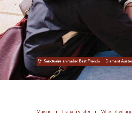
Sanctuaire animalier Best Friends
| Diamant Auste
Maison
Lieux à visiter
Villes et villag