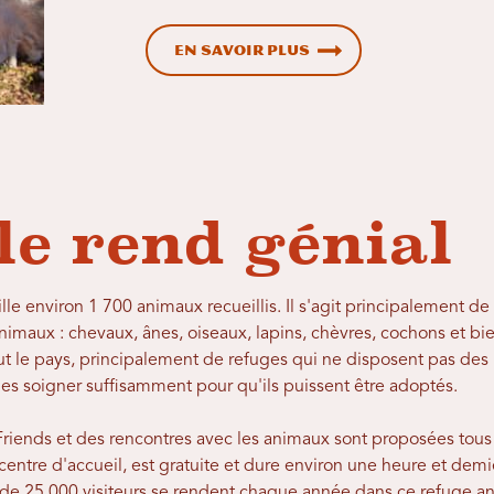
En savoir plus
le rend génial
lle environ 1 700 animaux recueillis. Il s'agit principalement de
animaux : chevaux, ânes, oiseaux, lapins, chèvres, cochons et bie
out le pays, principalement de refuges qui ne disposent pas des
t les soigner suffisamment pour qu'ils puissent être adoptés.
riends et des rencontres avec les animaux sont proposées tous l
centre d'accueil, est gratuite et dure environ une heure et demie
de 25 000 visiteurs se rendent chaque année dans ce refuge anima