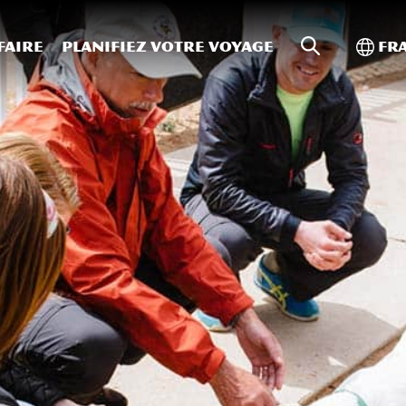
Recherche s
Bascu
faire
Planifiez votre voyage
Fr