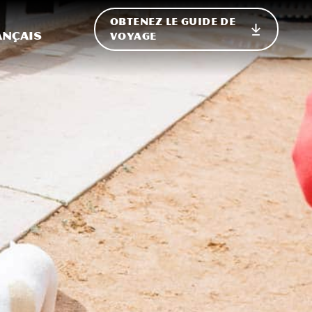
OBTENEZ LE GUIDE DE
ur le site
ler vers l'international
ançais
VOYAGE