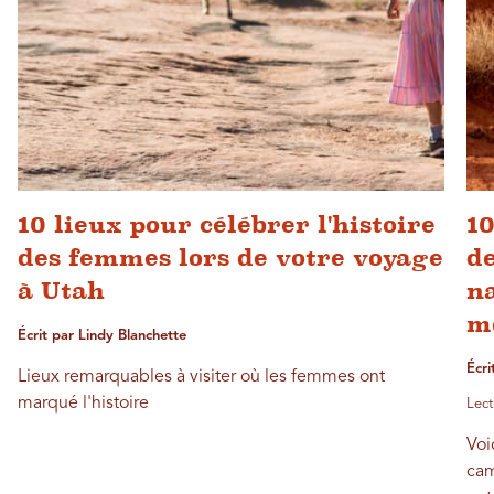
10 lieux pour célébrer l'histoire
10
des femmes lors de votre voyage
de
à Utah
na
m
Écrit par Lindy Blanchette
Écri
Lieux remarquables à visiter où les femmes ont
marqué l'histoire
Lect
Voi
cam