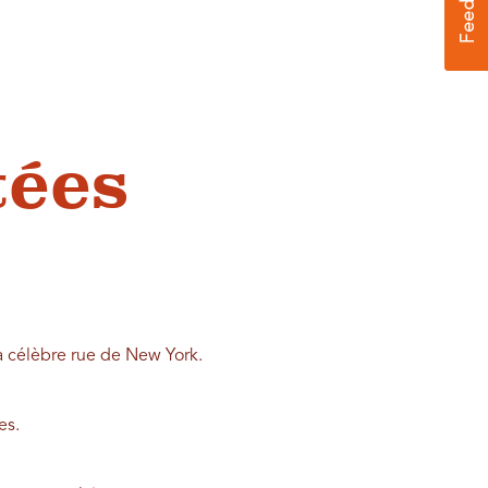
ées
a célèbre rue de New York.
es.