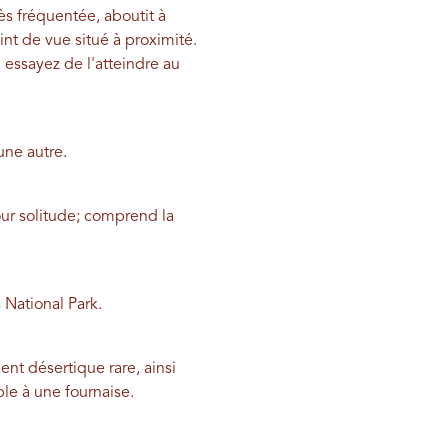
ès fréquentée, aboutit à
nt de vue situé à proximité.
u essayez de l'atteindre au
une autre.
our solitude; comprend la
 National Park.
nt désertique rare, ainsi
le à une fournaise.