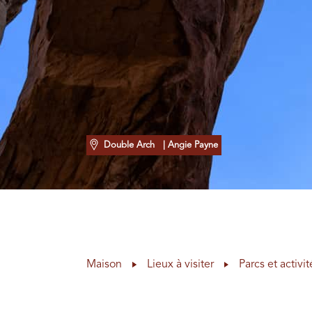
Double Arch
| Angie Payne
Maison
Lieux à visiter
Parcs et activit