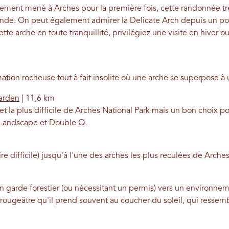
lement mené à Arches pour la première fois, cette randonnée tr
onde. On peut également admirer la Delicate Arch depuis un poi
tte arche en toute tranquillité, privilégiez une visite en hiver o
tion rocheuse tout à fait insolite où une arche se superpose à 
Garden
| 11,6 km
t la plus difficile de Arches National Park mais un bon choix p
 Landscape et Double O.
difficile) jusqu'à l'une des arches les plus reculées de Arches
garde forestier (ou nécessitant un permis) vers un environneme
rougeâtre qu'il prend souvent au coucher du soleil, qui ressemb