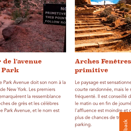
 de l'avenue
Arches Fenêtres
 Park
primitive
de Park Avenue doit son nom à la
Le paysage est sensationnel
 de New York. Les premiers
courte randonnée, mais le s
remarquèrent la ressemblance
fréquenté. Il est conseillé d
èches de grès et les célèbres
le matin ou en fin de journ
de Park Avenue, et le nom est
l'affluence est moindre et
plus de chances de trouve
parking.