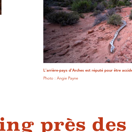
L'arrière-pays d'Arches est réputé pour être accide
Photo : Angie Payne
ng près des