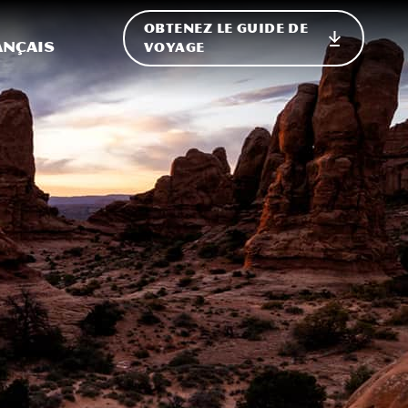
OBTENEZ LE GUIDE DE
ur le site
ler vers l'international
ançais
VOYAGE