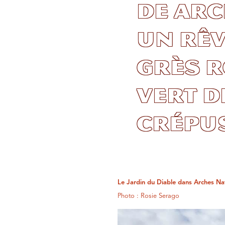
de Arc
un rêv
grès r
vert d
crépus
Le Jardin du Diable dans Arches Na
Photo : Rosie Serago