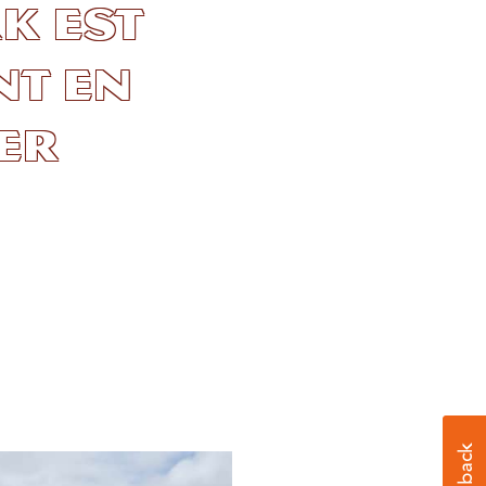
k est
nt en
er