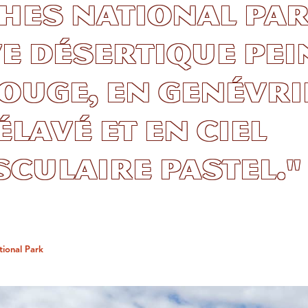
hes National Par
e désertique pei
ouge, en genévri
élavé et en ciel
culaire pastel."
tional Park