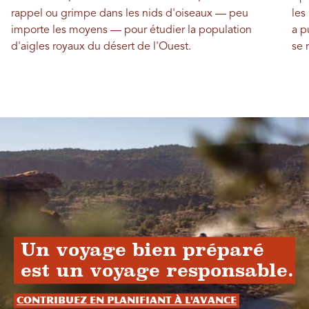
rappel ou grimpe dans les nids d'oiseaux — peu
les
importe les moyens — pour étudier la population
a p
d'aigles royaux du désert de l'Ouest.
se 
Un voyage bien préparé
est un voyage responsable.
Contribuez en planifiant à l'avance