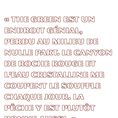
« The Green est un
endroit génial,
perdu au milieu de
nulle part. Le canyon
de roche rouge et
l'eau cristalline me
coupent le souffle
chaque jour. La
pêche y est plutôt