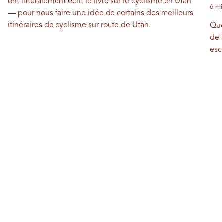
ont littéralement écrit le livre sur le cyclisme en Utah
6 mi
— pour nous faire une idée de certains des meilleurs
itinéraires de cyclisme sur route de Utah.
Que
de 
esc