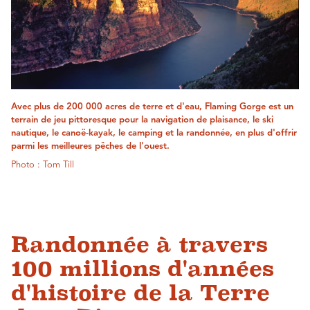
Avec plus de 200 000 acres de terre et d'eau, Flaming Gorge est un
terrain de jeu pittoresque pour la navigation de plaisance, le ski
nautique, le canoë-kayak, le camping et la randonnée, en plus d'offrir
parmi les meilleures pêches de l'ouest.
Photo : Tom Till
Randonnée à travers
100 millions d'années
d'histoire de la Terre