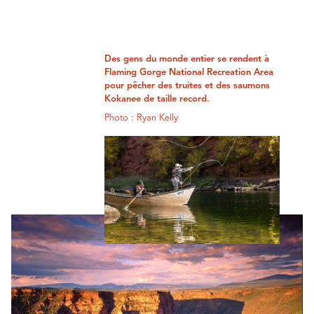
Des gens du monde entier se rendent à
Flaming Gorge National Recreation Area
pour pêcher des truites et des saumons
Kokanee de taille record.
Photo : Ryan Kelly