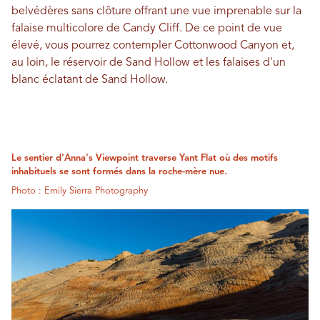
belvédères sans clôture offrant une vue imprenable sur la
falaise multicolore de Candy Cliff. De ce point de vue
élevé, vous pourrez contempler Cottonwood Canyon et,
au loin, le réservoir de Sand Hollow et les falaises d'un
blanc éclatant de Sand Hollow.
Le sentier d'Anna's Viewpoint traverse Yant Flat où des motifs
inhabituels se sont formés dans la roche-mère nue.
Photo : Emily Sierra Photography