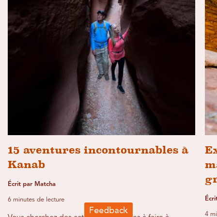
15 aventures incontournables à
Ex
Kanab
ma
gr
Écrit par Matcha
Écri
6 minutes de lecture
4 mi