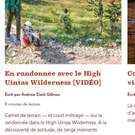
En randonnée avec le High
Co
Uintas Wilderness [VIDÉO]
vi
Écrit par Andrew Dash Gillman
Écri
8 minutes de lecture
La 
d'a
Carnet de terrain — et court métrage — sur la
man
randonnée dans le High Uintas Wilderness. À la
découverte de solitude, de longs moments