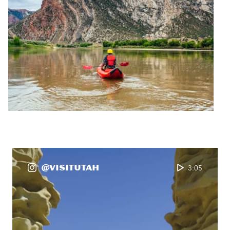
@VisitUtah
3:05