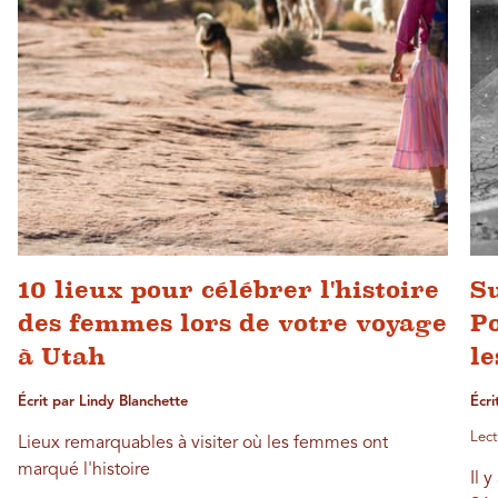
10 lieux pour célébrer l'histoire
Su
des femmes lors de votre voyage
Po
à Utah
le
Écrit par Lindy Blanchette
Écr
Lect
Lieux remarquables à visiter où les femmes ont
marqué l'histoire
Il 