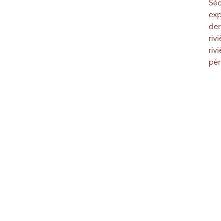
Séc
exp
der
riv
riv
pér