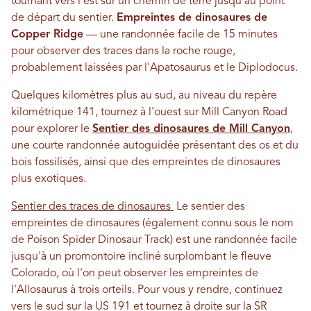
tournant vers l'est sur un chemin de terre jusqu'au point
de départ du sentier.
Empreintes de dinosaures de
Copper Ridge
— une randonnée facile de 15 minutes
pour observer des traces dans la roche rouge,
probablement laissées par l'Apatosaurus et le Diplodocus.
Quelques kilomètres plus au sud, au niveau du repère
kilométrique 141, tournez à l'ouest sur Mill Canyon Road
pour explorer le
Sentier des dinosaures de Mill Canyon
,
une courte randonnée autoguidée présentant des os et du
bois fossilisés, ainsi que des empreintes de dinosaures
plus exotiques.
Sentier des traces de dinosaures
Le sentier des
empreintes de dinosaures (également connu sous le nom
de Poison Spider Dinosaur Track) est une randonnée facile
jusqu'à un promontoire incliné surplombant le fleuve
Colorado, où l'on peut observer les empreintes de
l'Allosaurus à trois orteils. Pour vous y rendre, continuez
vers le sud sur la US 191 et tournez à droite sur la SR