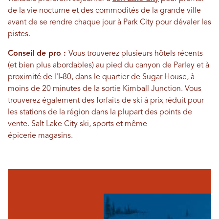
de la vie nocturne et des commodités de la grande ville
avant de se rendre chaque jour à Park City pour dévaler les
pistes.
Conseil de pro :
Vous trouverez plusieurs hôtels récents
(et bien plus abordables) au pied du canyon de Parley et à
proximité de l'I-80, dans le quartier de Sugar House, à
moins de 20 minutes de la sortie Kimball Junction. Vous
trouverez également des forfaits de ski à prix réduit pour
les stations de la région dans la plupart des points de
vente.
Salt Lake City
ski, sports et même
épicerie
magasins
.