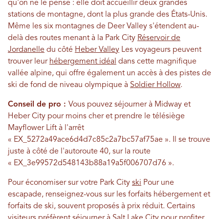
qu'on ne le pense : elle doit accueillir deux grandes
stations de montagne, dont la plus grande des États-Unis.
Même les six montagnes de Deer Valley s'étendent au-
delà des routes menant à la Park City
Réservoir de
Jordanelle
du côté
Heber Valley
Les voyageurs peuvent
trouver leur
hébergement idéal
dans cette magnifique
vallée alpine, qui offre également un accès à des pistes de
ski de fond de niveau olympique à
Soldier Hollow
.
Conseil de pro :
Vous pouvez séjourner à Midway et
Heber City pour moins cher et prendre le télésiège
Mayflower Lift à l'arrêt
« EX_5272a49ace6d4d7c85c2a7bc57af75ae ». Il se trouve
juste à côté de l'autoroute 40, sur la route
« EX_3e99572d548143b88a19a5f006707d76 ».
Pour économiser sur votre Park City
ski
Pour une
escapade, renseignez-vous sur les forfaits hébergement et
forfaits de ski, souvent proposés à prix réduit. Certains
visiteurs préfèrent séjourner à
Salt Lake City
pour profiter