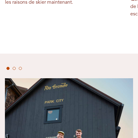
les raisons de skier maintenant.
de 
esc