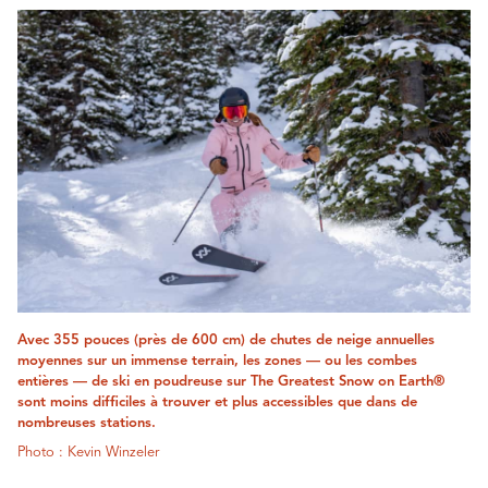
Avec 355 pouces (près de 600 cm) de chutes de neige annuelles
moyennes sur un immense terrain, les zones — ou les combes
entières — de ski en poudreuse sur The Greatest Snow on Earth®
sont moins difficiles à trouver et plus accessibles que dans de
nombreuses stations.
Photo : Kevin Winzeler