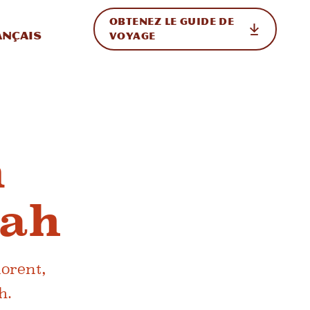
OBTENEZ LE GUIDE DE
ur le site
ler vers l'international
ançais
VOYAGE
m
tah
orent,
h.