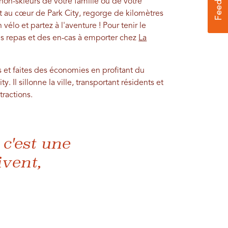
on-skieurs de votre famille ou de votre
t au cœur de Park City, regorge de kilomètres
élo et partez à l'aventure ! Pour tenir le
es repas et des en-cas à emporter chez
La
 et faites des économies en profitant du
y. Il sillonne la ville, transportant résidents et
ttractions.
 c'est une
ivent,