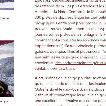
Epic Pass
, depuis des années, a inclus et
des stations de ski les plus grandes et les
Amérique du Nord. Composé de Mountain V
330 pistes de ski, c'est là que les tout-pet
0 acres.
olympiques s'entraînent pour gagner. Ici, l
peuvent trouver pratiquement tous les typ
journée sur les pistes de la montagne Park
commencent à consulter les annonces immob
impressionnants). Sa rue principale pittor
galeries
, quelques films et plus encore. Po
envoient les visiteurs qui demandent : « Qu'y
envoient au
des endroits vraiment géniau
véritable aventure Utah.
Alors, sortons de la neige poudreuse et par
qu'une station de ski, c'est une destination li
Outre le ski et le snowboard,
ski nordique
visiteurs découvrent que lorsque la neige e
une excellente alternative et, comme presq
si que