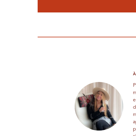
À
P
m
e
d
m
a
p