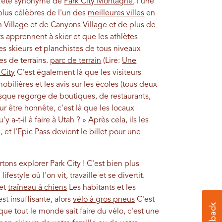
 a été synonyme de
Park City Montagne
, l'une
 plus célèbres de l'un des
meilleures villes
en
illage et de Canyons Village et de plus de
its apprennent à skier et que les athlètes
es skieurs et planchistes de tous niveaux
es de terrains.
parc de terrain
(Lire:
Une
 City
C'est également là que les visiteurs
ilières et les avis sur les écoles (tous deux
esque regorge de boutiques, de restaurants,
ur être honnête, c'est là que les locaux
 a-t-il à faire à Utah ? » Après cela, ils les
x
, et l'Epic Pass devient le billet pour une
tons explorer Park City ! C'est bien plus
festyle où l'on vit, travaille et se divertit.
et
traîneau à chiens
Les habitants et les
st insuffisante, alors
vélo à gros pneus
C'est
ue tout le monde sait faire du vélo, c'est une