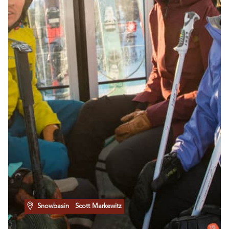
Snowbasin
Scott Markewitz