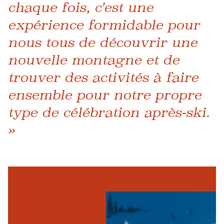
chaque fois, c'est une
expérience formidable pour
nous tous de découvrir une
nouvelle montagne et de
trouver des activités à faire
ensemble pour notre propre
type de célébration après-ski.
»