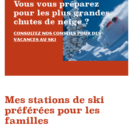
Vous vous préparez
pour les plus grandes
chutes de neige ?
Consultez nos conseils pour des
vacances au ski
Mes stations de ski
préférées pour les
familles