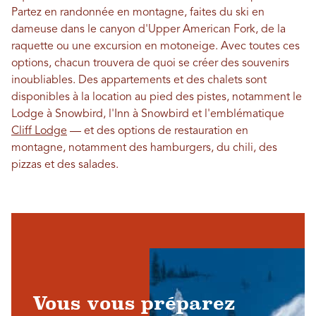
Partez en randonnée en montagne, faites du ski en
dameuse dans le canyon d'Upper American Fork, de la
raquette ou une excursion en motoneige. Avec toutes ces
options, chacun trouvera de quoi se créer des souvenirs
inoubliables. Des appartements et des chalets sont
disponibles à la location au pied des pistes, notamment le
Lodge à Snowbird, l'Inn à Snowbird et l'emblématique
Cliff Lodge
— et des options de restauration en
montagne, notamment des hamburgers, du chili, des
pizzas et des salades.
Vous vous préparez