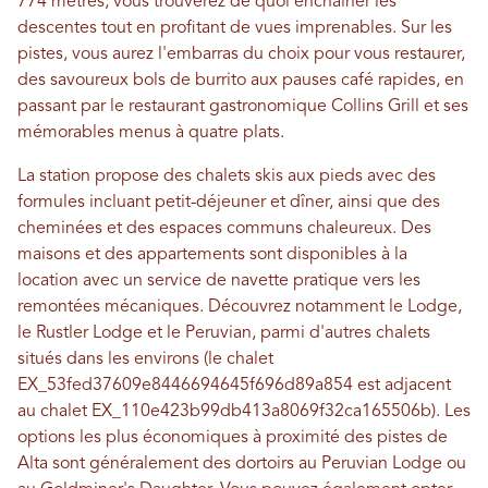
774 mètres, vous trouverez de quoi enchaîner les
descentes tout en profitant de vues imprenables. Sur les
pistes, vous aurez l'embarras du choix pour vous restaurer,
des savoureux bols de burrito aux pauses café rapides, en
passant par le restaurant gastronomique Collins Grill et ses
mémorables menus à quatre plats.
La station propose des chalets skis aux pieds avec des
formules incluant petit-déjeuner et dîner, ainsi que des
cheminées et des espaces communs chaleureux. Des
maisons et des appartements sont disponibles à la
location avec un service de navette pratique vers les
remontées mécaniques. Découvrez notamment le Lodge,
le Rustler Lodge et le Peruvian, parmi d'autres chalets
situés dans les environs (le chalet
EX_53fed37609e8446694645f696d89a854 est adjacent
au chalet EX_110e423b99db413a8069f32ca165506b). Les
options les plus économiques à proximité des pistes de
Alta sont généralement des dortoirs au Peruvian Lodge ou