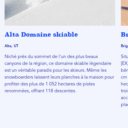
Alta Domaine skiable
Br
Alta, UT
Brig
Niché près du sommet de l'un des plus beaux
Sit
canyons de la région, ce domaine skiable légendaire
[E
est un véritable paradis pour les skieurs. Même les
bén
snowboarders laissent leurs planches à la maison pour
cm 
profiter des plus de 1 052 hectares de pistes
hec
renommées, offrant 118 descentes.
tro
acc
pla