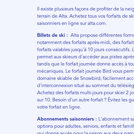
Il existe plusieurs façons de profiter de la n
terrain de Alta. Achetez tous vos forfaits de 
saisonniers en ligne sur alta.com.
Billets de ski :
Alta propose différentes formu
notamment des forfaits après-midi, des forfait
forfaits valables jusqu'à 10 jours consécutifs. 
permet aux skieurs d'accéder aux pistes apr
tandis que le forfait journée donne accès à t
mécaniques. Le forfait journée Bird vous per
domaine skiable de Snowbird, facilement acces
d'interconnexion situé au sommet du télésièg
Achetez des forfaits multi-jours pour skier 2 jo
sur 10. Besoin d'un autre forfait ? Évitez les 
votre forfait en ligne.
Abonnements saisonniers :
L'abonnement sa
options pour adultes, seniors, enfants et fami
qui donne accès pour la saison aux deux parc