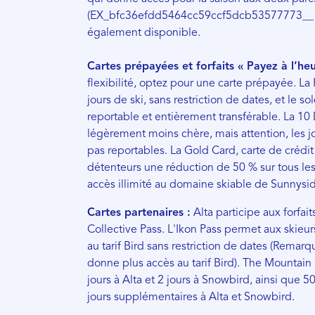
(EX_bfc36efdd5464cc59ccf5dcb53577773__ e
également disponible.
Cartes prépayées et forfaits « Payez à l’heu
flexibilité, optez pour une carte prépayée. La
jours de ski, sans restriction de dates, et le so
reportable et entièrement transférable. La 10
légèrement moins chère, mais attention, les jo
pas reportables. La Gold Card, carte de crédit d
détenteurs une réduction de 50 % sur tous les 
accès illimité au domaine skiable de Sunnysid
Cartes partenaires :
Alta participe aux forfai
Collective Pass. L'Ikon Pass permet aux skieurs
au tarif Bird sans restriction de dates (Remarq
donne plus accès au tarif Bird). The Mountain 
jours à Alta et 2 jours à Snowbird, ainsi que 5
jours supplémentaires à Alta et Snowbird.