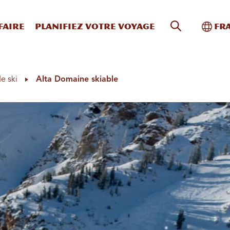
Recherche s
Bascu
faire
Planifiez votre voyage
Fr
e ski
Alta Domaine skiable