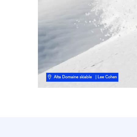
Alta Domaine skiable
| Lee Cohen