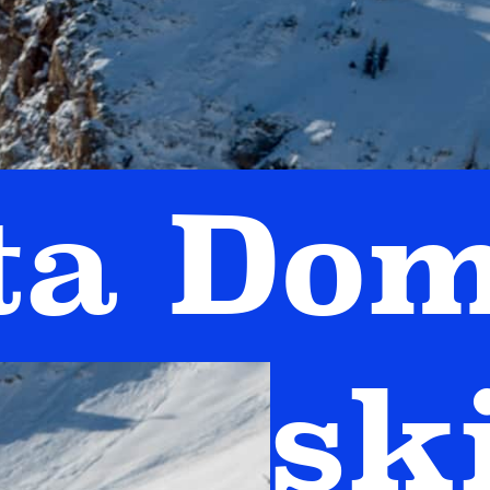
ta Do
sk