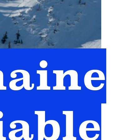
maine
iable