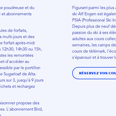
eige poudreuse et du
Figurant parmi les plus 
ski et abonnements
ski Alf Engen est égalem
PSIA (Professional Ski I
Depuis plus de neuf déc
les de forfaits,
passion du ski à ses élè
s multi-jours et des
adultes aux cours collec
Le forfait après-midi
semaines, les camps de 
ès 12h30, 14h30 ou 15h,
cours de télémark, l'éc
outes les remontées
s'épanouir et à trouver 
met d'accéder au
sible par le portillon
Réservez vos cou
e Sugarloaf de Alta.
urs sur 3, jusqu'à 9 jours
guichets et rechargez
isonnier propose des
lles. L'abonnement Bird,
s