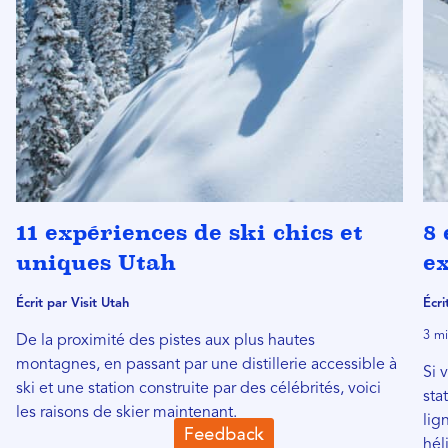
11 expériences de ski chics et
8 
uniques Utah
ex
Écrit par Visit Utah
Écr
3 mi
De la proximité des pistes aux plus hautes
montagnes, en passant par une distillerie accessible à
Si 
ski et une station construite par des célébrités, voici
sta
les raisons de skier maintenant.
lig
hél