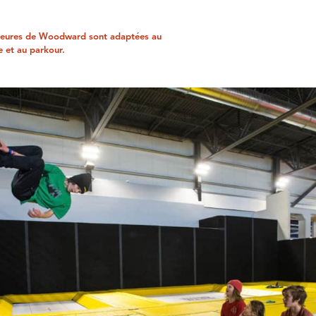
térieures de Woodward sont adaptées au
e et au parkour.