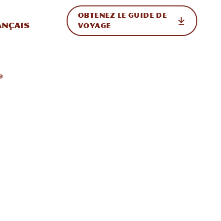
OBTENEZ LE GUIDE DE
ur le site
ler vers l'international
ançais
VOYAGE
e