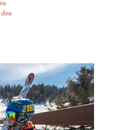
es
 des