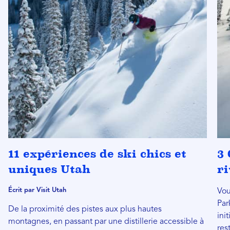
11 expériences de ski chics et
3 
uniques Utah
ri
Écrit par Visit Utah
Vou
Par
De la proximité des pistes aux plus hautes
ini
montagnes, en passant par une distillerie accessible à
res