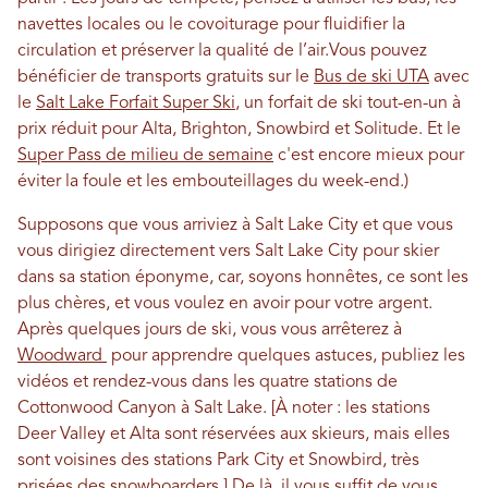
navettes locales ou le covoiturage pour fluidifier la
circulation et préserver la qualité de l’air.
Vous pouvez
bénéficier de transports gratuits sur le
Bus de ski UTA
avec
le
Salt Lake Forfait Super Ski
, un forfait de ski tout-en-un à
prix réduit pour Alta, Brighton, Snowbird et Solitude.
Et le
Super Pass de milieu de semaine
c'est encore mieux pour
éviter la foule et les embouteillages du week-end.)
Supposons que vous arriviez à Salt Lake City et que vous
vous dirigiez directement vers Salt Lake City pour skier
dans sa station éponyme, car, soyons honnêtes, ce sont les
plus chères, et vous voulez en avoir pour votre argent.
Après quelques jours de ski, vous vous arrêterez à
Woodward
pour apprendre quelques astuces, publiez les
vidéos et rendez-vous dans les quatre stations de
Cottonwood Canyon à Salt Lake. [À noter : les stations
Deer Valley et Alta sont réservées aux skieurs, mais elles
sont voisines des stations Park City et Snowbird, très
prisées des snowboarders.] De là, il vous suffit de vous