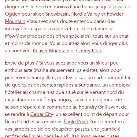
diriger vers le nord en moins d’une heure jusqu’à la vallée
Ogden pour skier. Snowbasin,
Nordic Valley
et
Powder
Mountain
Vous avez sans doute entendu parler des
incroyables espaces ouverts et du ski en dameuse
(PowMow propose des offres spéciales).
tours sur un chat
et moins de monde. Vous pourriez alors vous diriger plus
au nord vers
Beaver Mountain
et
Cherry Peak
.
Envie de plus ? Si vous avez avec vous un skieur peu
enthousiaste (malheureusement, ça existe), alors pour
préserver la tranquillité, mettez le cap au sud pour profiter
de quelques descentes rapides à
Sundance
, un complexe
hôtelier au charme rustique situé sur le versant nord du
majestueux mont Timpanogos, suivi d'un déjeuner de
saison préparé à la commande au Foundry Grill avant de
se rendre à
Cedar City
, un excellent point de départ pour
Brian Head et ses environs
Eagle Point
Pour permettre à
vos jambes de ski de récupérer, passez une journée à
profiter de l'hiver dans le sud Utah lorsque ses pistes