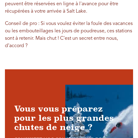
peuvent être réservées en ligne à l'avance pour être
récupérées à votre arrivée à Salt Lake.
Conseil de pro : Si vous voulez éviter la foule des vacances
ou les embouteillages les jours de poudreuse, ces stations
sont à retenir. Mais chut ! C’est un secret entre nous,
d’accord ?
Vous vous préparez
pour les plus grandes
chutes de neige ?