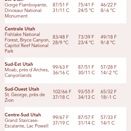
Gorge Flamboyante,
87/51 F
75/41 F
46/22 F
Dinosaur National
31/11 C
24/5 °C
8/-6 °C
Monument
Centrale Utah
Fishlake National
83/48 F
73/39 F
49/18 F
Forest, Bryce Canyon,
28/9 °C
23/4 °C
9/-8 °C
Capitol Reef National
Park
Sud-Est Utah
99/63 F
87/51 F
57/28 F
Moab, près d'Arches,
36/16 C
30/11 C
14/-2 °C
Canyonlands
Sud-Ouest Utah
102/66 F
93/55 F
65/32 F
St. George, près de
37/18 C
34/13 C
18/-1 C
Zion
Centre-Sud Utah
99/67 F
87/57 F
57/33 F
Grand Staircase-
37/19 C
31/14 C
14/1 C
Escalante, Lac Powell