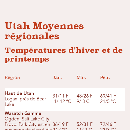
Utah Moyennes
régionales
Températures d'hiver et de
printemps
Région
Jan.
Mar.
Peut
Haut de Utah
31/11 F
48/26 F
69/41 F
Logan, près de Bear
-1/-12 °C
9/-3 C
21/5 °C
Lake
Wasatch Gamme
Ogden, Salt Lake City,
Provo. Park City est en
36/19 F
52/31 F
72/46 F