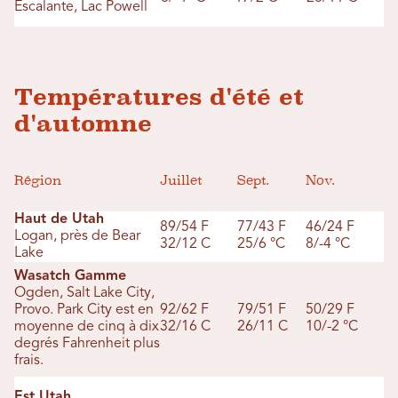
Escalante, Lac Powell
Températures d'été et
d'automne
Région
Juillet
Sept.
Nov.
Haut de Utah
89/54 F
77/43 F
46/24 F
Logan, près de Bear
32/12 C
25/6 °C
8/-4 °C
Lake
Wasatch Gamme
Ogden, Salt Lake City,
Provo. Park City est en
92/62 F
79/51 F
50/29 F
moyenne de cinq à dix
32/16 C
26/11 C
10/-2 °C
degrés Fahrenheit plus
frais.
Est Utah