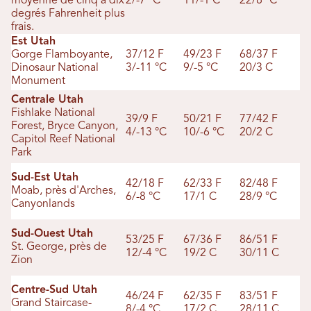
moyenne de cinq à dix
2/-7 °C
11/-1 C
22/8 °C
degrés Fahrenheit plus
frais.
Est Utah
Gorge Flamboyante,
37/12 F
49/23 F
68/37 F
Dinosaur National
3/-11 °C
9/-5 °C
20/3 C
Monument
Centrale Utah
Fishlake National
39/9 F
50/21 F
77/42 F
Forest, Bryce Canyon,
4/-13 °C
10/-6 °C
20/2 C
Capitol Reef National
Park
Sud-Est Utah
42/18 F
62/33 F
82/48 F
Moab, près d'Arches,
6/-8 °C
17/1 C
28/9 °C
Canyonlands
Sud-Ouest Utah
53/25 F
67/36 F
86/51 F
St. George, près de
12/-4 °C
19/2 C
30/11 C
Zion
Centre-Sud Utah
46/24 F
62/35 F
83/51 F
Grand Staircase-
8/-4 °C
17/2 C
28/11 C