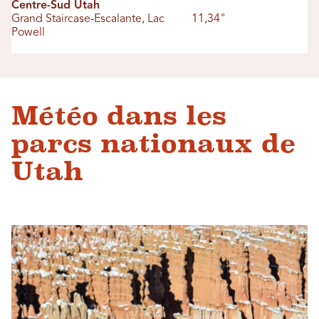
Centre-Sud Utah
Grand Staircase-Escalante, Lac
11,34"
Powell
Météo dans les
parcs nationaux de
Utah