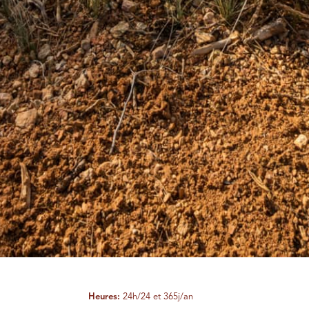
Heures:
24h/24 et 365j/an