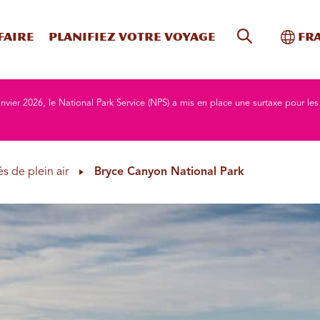
Recherche s
Bascu
faire
Planifiez votre voyage
Fr
nvier 2026, le National Park Service (NPS) a mis en place une surtaxe pour les
és de plein air
Bryce Canyon National Park