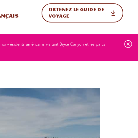
OBTENEZ LE GUIDE DE
ur le site
ler vers l'international
ançais
VOYAGE
 non-résidents américains visitant Bryce Canyon et les parcs