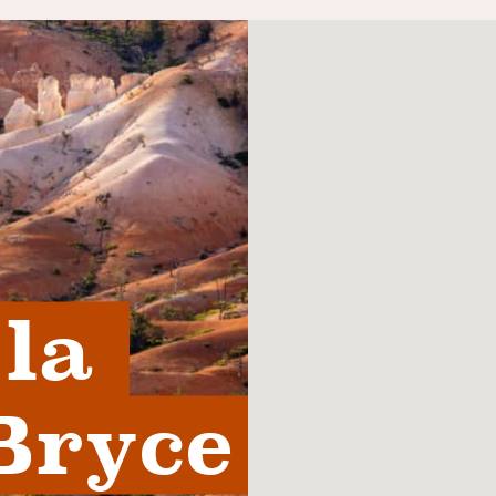
la 
Bryce 