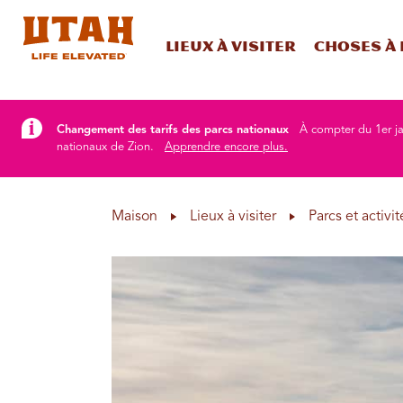
Lieux à visiter
Choses à 
Skip to content
Changement des tarifs des parcs nationaux
À compter du 1er ja
nationaux de Zion.
Apprendre encore plus.
Maison
Lieux à visiter
Parcs et activit