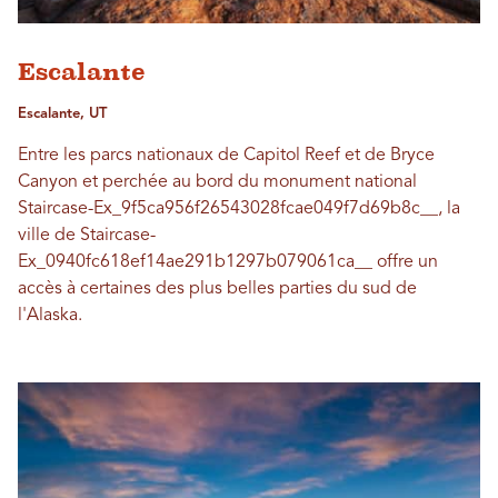
Escalante
Escalante, UT
Entre les parcs nationaux de Capitol Reef et de Bryce
Canyon et perchée au bord du monument national
Staircase-Ex_9f5ca956f26543028fcae049f7d69b8c__, la
ville de Staircase-
Ex_0940fc618ef14ae291b1297b079061ca__ offre un
accès à certaines des plus belles parties du sud de
l'Alaska.