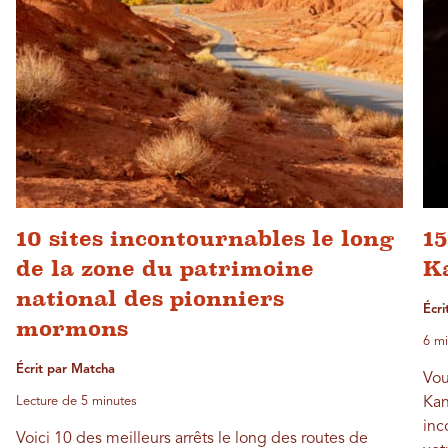
10 sites incontournables le long
15
de la zone du patrimoine
K
national des pionniers
Écri
mormons
6 mi
Écrit par Matcha
Vou
Lecture de 5 minutes
Kan
inc
Voici 10 des meilleurs arrêts le long des routes de