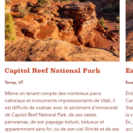
Capitol Reef National Park
E
Torrey, UT
Esca
Même en tenant compte des nombreux parcs
Ent
nationaux et monuments impressionnants de Utah, il
Can
est difficile de rivaliser avec le sentiment d'immensité
Sta
de Capitol Reef National Park, de ses vastes
la 
panoramas, de son paysage torturé, tortueux et
Ex_
apparemment sans fin, ou de son ciel illimité et de ses
acc